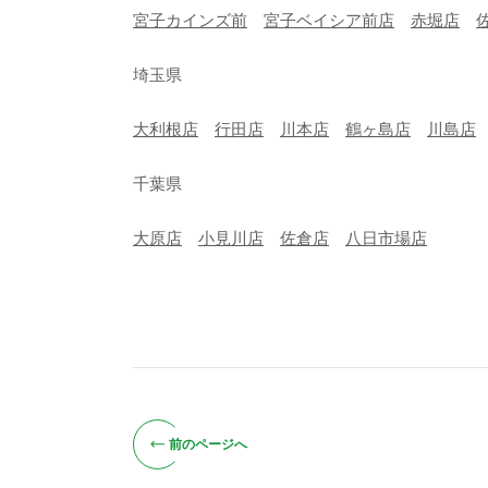
宮子カインズ前
宮子ベイシア前店
赤堀店
埼玉県
大利根店
行田店
川本店
鶴ヶ島店
川島店
千葉県
大原店
小見川店
佐倉店
八日市場店
前のページへ