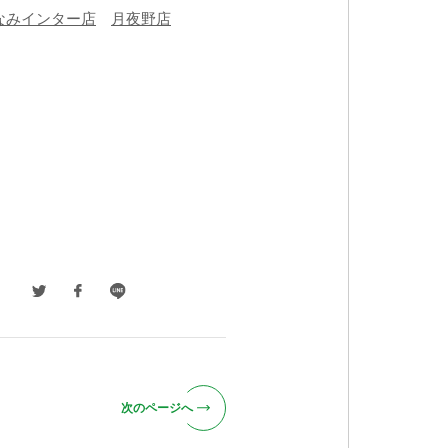
なみインター店
月夜野店
次のページへ