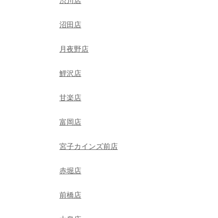
渋川店
沼田店
月夜野店
鯉沢店
甘楽店
富岡店
宮子カインズ前店
赤堀店
前橋店