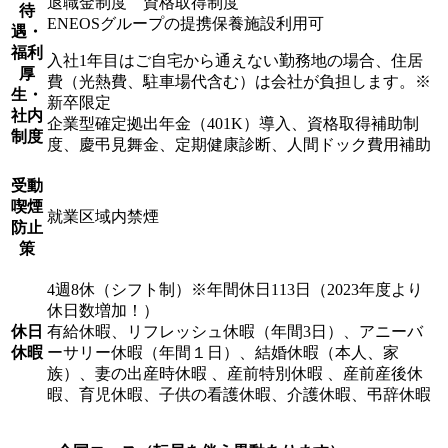
退職金制度 資格取得制度
待
ENEOSグループの提携保養施設利用可
遇・
福利
入社1年目はご自宅から通えない勤務地の場合、住居
厚
費（光熱費、駐車場代含む）は会社が負担します。※
生・
新卒限定
社内
企業型確定拠出年金（401K）導入、資格取得補助制
制度
度、慶弔見舞金、定期健康診断、人間ドック費用補助
受動
喫煙
就業区域内禁煙
防止
策
4週8休（シフト制）※年間休日113日（2023年度より
休日数増加！）
休日
有給休暇、リフレッシュ休暇（年間3日）、アニーバ
休暇
ーサリー休暇（年間１日）、結婚休暇（本人、家
族）、妻の出産時休暇 、産前特別休暇 、産前産後休
暇、育児休暇、子供の看護休暇、介護休暇、弔辞休暇